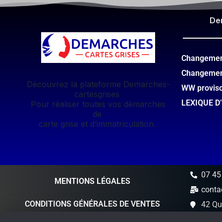
De
Changement
Changemen
Découvrez la plateforme Demarches-
WW provis
cartesgrises
LEXIQUE D
Pour réaliser toutes vos démarches
de
carte grise et d’immatriculation.
07 45
MENTIONS LÉGALES
conta
CONDITIONS GÉNÉRALES DE VENTES
42 Qu