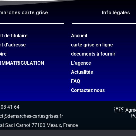
marches carte grise
Info légales​
 de titulaire
Accueil
t d’adresse
carte grise en ligne
oire
documents à fournir
’IMMATRICULATION
L’agence
Actualités
FAQ
Contactez nous
 08 41 64
🇫🇷 Agréé
Pu
ct@demarches-cartesgrises.fr
ai Sadi Carnot 77100 Meaux, France