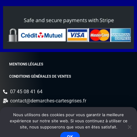
MENTIONS LÉGALES
CONDITIONS GÉNÉRALES DE VENTES
07 45 08 41 64
contact@demarches-cartesgrises.fr
42 Quai Sadi Carnot 77100 Meaux, France
Nous utilisons des cookies pour vous garantir la meilleure
expérience sur notre site web. Si vous continuez à utiliser ce
🇫🇷 Agréé par le Ministère de l’Intérieur et le Trésor
site, nous supposerons que vous en êtes satisfait.
Public, habilitation Numéro : 23145
OK