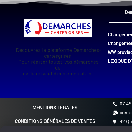
De
Changement
Changemen
Découvrez la plateforme Demarches-
WW provis
cartesgrises
LEXIQUE D
Pour réaliser toutes vos démarches
de
carte grise et d’immatriculation.
07 45
MENTIONS LÉGALES
conta
CONDITIONS GÉNÉRALES DE VENTES
42 Qu