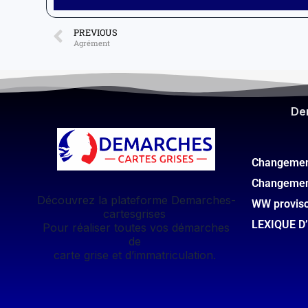
PREVIOUS
Agrément
De
Changement
Changemen
Découvrez la plateforme Demarches-
WW provis
cartesgrises
LEXIQUE D
Pour réaliser toutes vos démarches
de
carte grise et d’immatriculation.