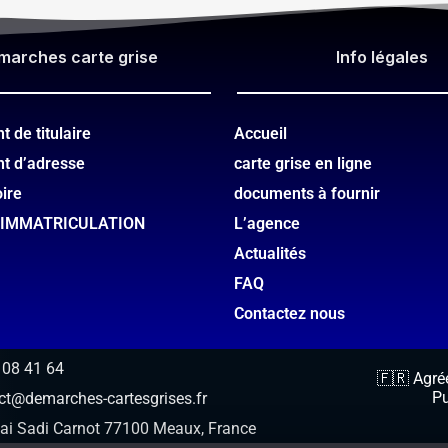
marches carte grise
Info légales​
 de titulaire
Accueil
t d’adresse
carte grise en ligne
oire
documents à fournir
’IMMATRICULATION
L’agence
Actualités
FAQ
Contactez nous
 08 41 64
🇫🇷 Agréé
Pu
ct@demarches-cartesgrises.fr
ai Sadi Carnot 77100 Meaux, France