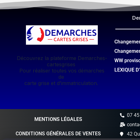
De
Changement
Changemen
Découvrez la plateforme Demarches-
WW provis
cartesgrises
LEXIQUE D
Pour réaliser toutes vos démarches
de
carte grise et d’immatriculation.
07 45
MENTIONS LÉGALES
conta
CONDITIONS GÉNÉRALES DE VENTES
42 Qu