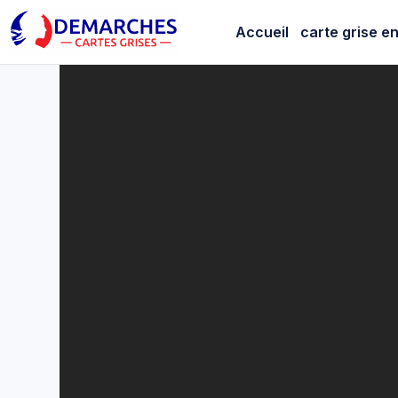
Case P.6
Accueil
carte grise en